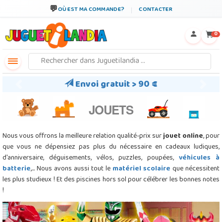
←
×
OÙ EST MA COMMANDE?
CONTACTER
0
Envoi gratuit > 90 €
Previous
Next
JOUETS
Nous vous offrons la meilleure relation qualité-prix sur
jouet online
, pour
que vous ne dépensiez pas plus du nécessaire en cadeaux ludiques,
d'anniversaire, déguisements, vélos, puzzles, poupées,
véhicules à
batterie
,... Nous avons aussi tout le
matériel scolaire
que nécessitent
les plus studieux ! Et des piscines hors sol pour célébrer les bonnes notes
!