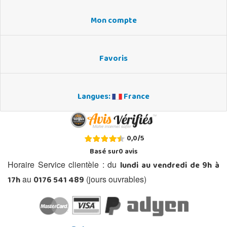
Mon compte
Favoris
Langues:
France
0,0
/
5
Basé sur
0
avis
lundi au vendredi de 9h à
Horaire Service clientèle : du
17h
0176 541 489
au
(jours ouvrables)