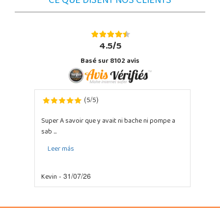
CE QUE DISENT NOS CLIENTS
4.5/5
Basé sur 8102 avis
5
5
(
/
)
Super A savoir que y avait ni bache ni pompe a
sab ...
Leer más
Kevin
- 31/07/26