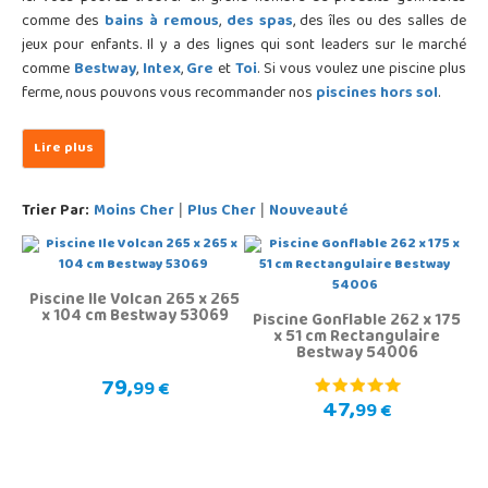
comme des
bains à remous
,
des spas
, des îles ou des salles de
jeux pour enfants. Il y a des lignes qui sont leaders sur le marché
comme
Bestway
,
Intex
,
Gre
et
Toi
. Si vous voulez une piscine plus
ferme, nous pouvons vous recommander nos
piscines hors sol
.
Trier Par:
Moins Cher
Plus Cher
Nouveauté
|
|
Piscine Ile Volcan 265 x 265
x 104 cm Bestway 53069
Piscine Gonflable 262 x 175
x 51 cm Rectangulaire
Bestway 54006
79,
99 €
47,
99 €