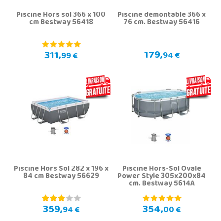
Piscine Hors sol 366 x 100
Piscine démontable 366 x
cm Bestway 56418
76 cm. Bestway 56416
179,
311,
94 €
99 €
Piscine Hors Sol 282 x 196 x
Piscine Hors-Sol Ovale
84 cm Bestway 56629
Power Style 305x200x84
cm. Bestway 5614A
359,
354,
94 €
00 €