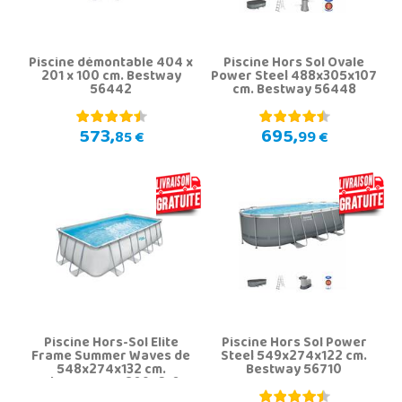
Piscine démontable 404 x
Piscine Hors Sol Ovale
201 x 100 cm. Bestway
Power Steel 488x305x107
56442
cm. Bestway 56448
573,
695,
85 €
99 €
Piscine Hors-Sol Elite
Piscine Hors Sol Power
Frame Summer Waves de
Steel 549x274x122 cm.
548x274x132 cm.
Bestway 56710
Polygroup P418095210E