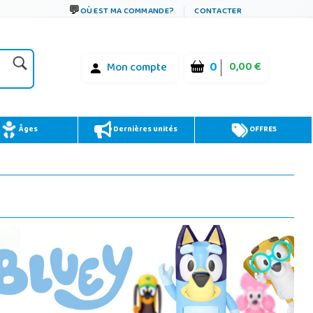
OÙ EST MA COMMANDE?
CONTACTER
0
0,00 €
Mon compte
Âges
Dernières unités
OFFRES