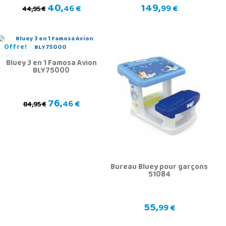
40,
149,
46 €
99 €
44,95 €
Offre!
Bluey 3 en 1 Famosa Avion
BLY75000
76,
46 €
84,95 €
Bureau Bluey pour garçons
51084
55,
99 €