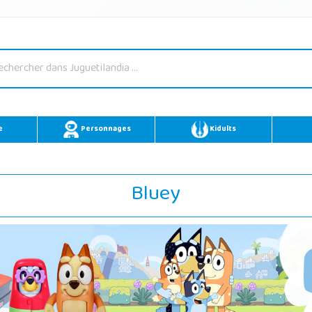
e
Personnages
Kidults
Bluey