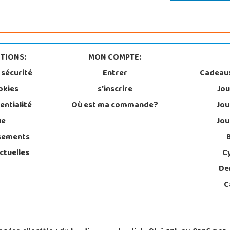
TIONS:
MON COMPTE:
 sécurité
Entrer
Cadeau
okies
s'inscrire
Jou
entialité
Où est ma commande?
Jou
ue
Jou
sements
ctuelles
C
De
C