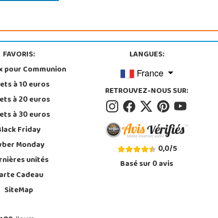
FAVORIS:
LANGUES:
x pour Communion
France
ets à 10 euros
RETROUVEZ-NOUS SUR:
ets à 20 euros
ets à 30 euros
Black Friday
yber Monday
0,0
/
5
rnières unités
Basé sur
0
avis
arte Cadeau
SiteMap