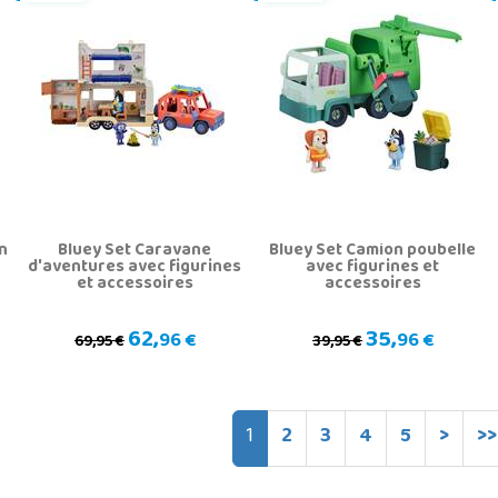
n
Bluey Set Caravane
Bluey Set Camion poubelle
d'aventures avec figurines
avec figurines et
et accessoires
accessoires
62,
35,
96 €
96 €
69,95 €
39,95 €
1
2
3
4
5
>
>>