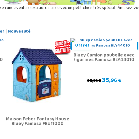
 en une aventure extraordinaire avec un petit chien très spécial ! Amusez-v
er
Nouveauté
|
Offre!
Bluey Camion poubelle avec
00
figurines Famosa BLY44010
35,
96 €
39,95 €
Maison Feber Fantasy House
Bluey Famosa FEU11000