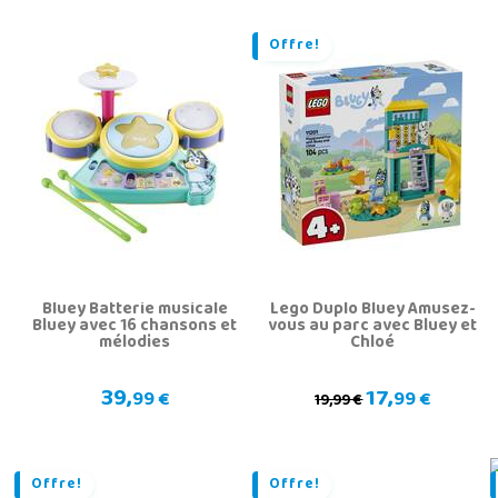
Offre!
Bluey Batterie musicale
Lego Duplo Bluey Amusez-
Bluey avec 16 chansons et
vous au parc avec Bluey et
mélodies
Chloé
39,
17,
99 €
99 €
19,99 €
Offre!
Offre!