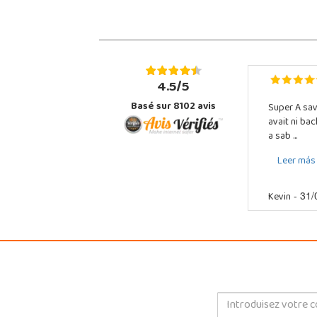
4.5/5
Basé sur 8102 avis
Super A sav
avait ni ba
a sab ...
Leer más
Kevin
- 31/