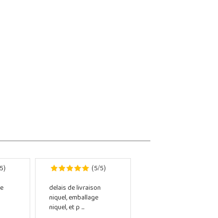
5
5
5
)
(
/
)
e
delais de livraison
niquel, emballage
niquel, et p ...