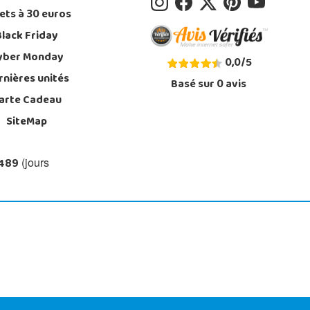
ets à 30 euros
Black Friday
yber Monday
0,0
/
5
rnières unités
Basé sur
0
avis
arte Cadeau
SiteMap
 489
(jours