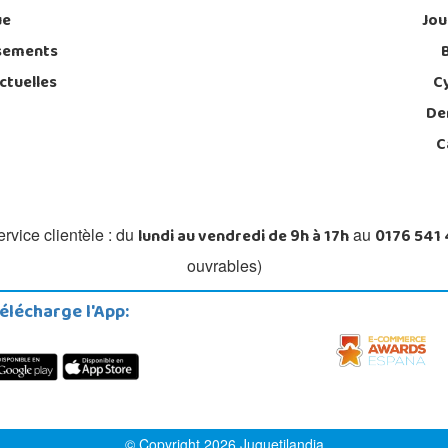
ue
Jou
sements
ctuelles
C
De
C
lundi au vendredi de 9h à 17h
0176 541
rvice clientèle : du
au
ouvrables)
élécharge l'App:
© Copyright 2026 Juguetilandia