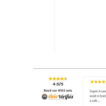
4.5/5
Basé sur 8102 avis
Super A sav
avait ni ba
a sab ...