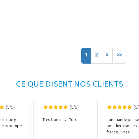
1
2
>
>>
CE QUE DISENT NOS CLIENTS
5
5
5
5
5
(
/
)
(
/
)
(
/
oir que y
Tres bon suivi. Top
commande passe
che ni pompe
pour livraison en
france...livree ...