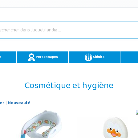
e
Personnages
Kidults
Cosmétique et hygiène
er
Nouveauté
|