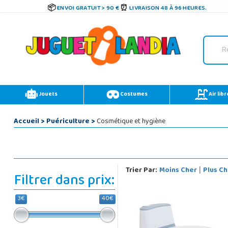
ENVOI GRATUIT > 90 €
LIVRAISON 48 À 96 HEURES.
Jouets
Costumes
Air libr
Accueil
>
Puériculture
>
Cosmétique et hygiène
Trier Par:
Moins Cher
Plus Ch
|
Filtrer dans prix:
3€
40€