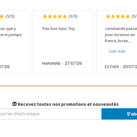
5
5
5
5
5
(
/
)
(
/
)
(
/
oir que y
Tres bon suivi. Top
commande passe
che ni pompe
pour livraison en
france...livree ...
Leer más
MARIANNE
- 27/07/26
ESTHER
07/26
- 20/07/
Recevez toutes nos promotions et nouveautés