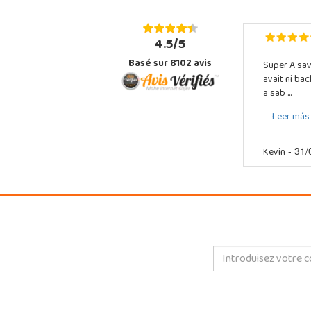
4.5/5
Basé sur 8102 avis
Super A sav
avait ni ba
a sab ...
Leer más
Kevin
- 31/