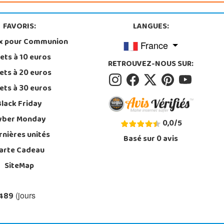
FAVORIS:
LANGUES:
x pour Communion
France
ets à 10 euros
RETROUVEZ-NOUS SUR:
ets à 20 euros
ets à 30 euros
Black Friday
yber Monday
0,0
/
5
rnières unités
Basé sur
0
avis
arte Cadeau
SiteMap
 489
(jours