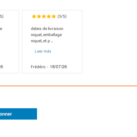
5
5
5
)
(
/
)
e
delais de livraison
niquel, emballage
niquel, et p ...
Leer más
Frédéric
26
- 18/07/26