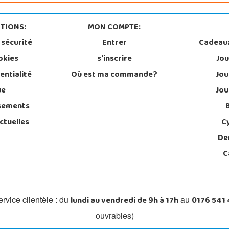
TIONS:
MON COMPTE:
 sécurité
Entrer
Cadeau
okies
s'inscrire
Jou
entialité
Où est ma commande?
Jou
ue
Jou
sements
ctuelles
C
De
C
lundi au vendredi de 9h à 17h
0176 541
rvice clientèle : du
au
ouvrables)