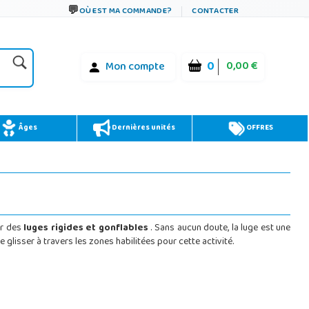
OÙ EST MA COMMANDE?
CONTACTER
0
0,00 €
Mon compte
Âges
Dernières unités
OFFRES
er des
luges rigides et gonflables
. Sans aucun doute, la luge est une
 glisser à travers les zones habilitées pour cette activité.