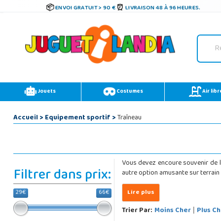
ENVOI GRATUIT > 90 €
LIVRAISON 48 À 96 HEURES.
Jouets
Costumes
Air libr
Accueil
>
Equipement sportif
>
Traîneau
Vous devez encoure souvenir de la
Filtrer dans prix:
autre option amusante sur terrain e
29€
66€
Trier Par:
Moins Cher
Plus Ch
|