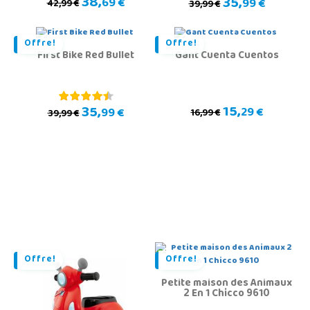
38,
35,
69 €
99 €
42,99 €
39,99 €
Offre!
Offre!
First Bike Red Bullet
Gant Cuenta Cuentos
15,
35,
29 €
99 €
16,99 €
39,99 €
Offre!
Offre!
Petite maison des Animaux
2 En 1 Chicco 9610