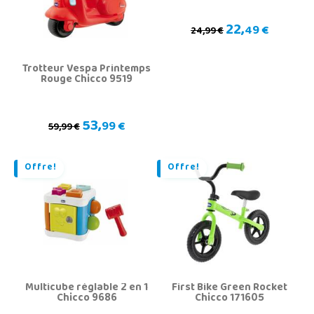
22,
49 €
24,99 €
Trotteur Vespa Printemps
Rouge Chicco 9519
53,
99 €
59,99 €
Offre!
Offre!
Multicube réglable 2 en 1
First Bike Green Rocket
Chicco 9686
Chicco 171605