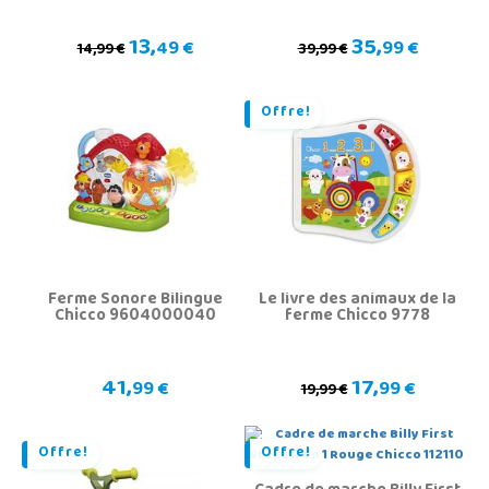
13,
35,
49 €
99 €
14,99 €
39,99 €
Offre!
Ferme Sonore Bilingue
Le livre des animaux de la
Chicco 9604000040
ferme Chicco 9778
41,
17,
99 €
99 €
19,99 €
Offre!
Offre!