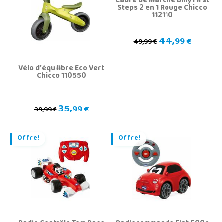
Cadre de marche Billy First
Steps 2 en 1 Rouge Chicco
112110
44,
99 €
49,99 €
Vélo d'équilibre Eco Vert
Chicco 110550
35,
99 €
39,99 €
Offre!
Offre!