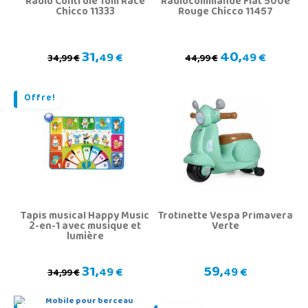
Radio Contrôle Tom Race
Radiocommande Fiat 500e
Chicco 11333
Rouge Chicco 11457
31,
40,
49 €
49 €
34,99 €
44,99 €
Offre!
Tapis musical Happy Music
Trotinette Vespa Primavera
2-en-1 avec musique et
Verte
lumière
31,
59,
49 €
49 €
34,99 €