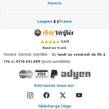
Favoris
Langues:
France
0,0
/
5
Basé sur
0
avis
lundi au vendredi de 9h à
Horaire Service clientèle : du
17h
0176 541 489
au
(jours ouvrables)
Retrouvez-nous sur:
Télécharge l'App: