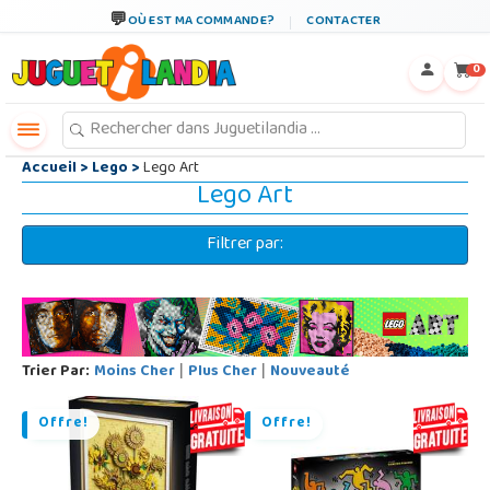
←
×
OÙ EST MA COMMANDE?
CONTACTER
0
Accueil
>
Lego
>
Lego Art
Lego Art
Filtrer par:
Trier Par:
Moins Cher
Plus Cher
Nouveauté
|
|
Offre!
Offre!