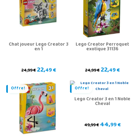
Chat joueur Lego Creator 3
Lego Creator Perroquet
en 1
exotique 31136
22,
22,
49 €
49 €
24,99 €
24,99 €
Offre!
Offre!
Lego Creator 3 en 1 Noble
Cheval
44,
99 €
49,99 €