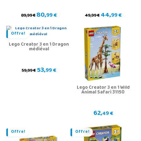
80,
44,
99 €
99 €
89,99 €
49,99 €
Offre!
Lego Creator 3 en 1 Dragon
médiéval
53,
99 €
59,99 €
Lego Creator 3 en 1 Wild
Animal Safari 31150
62,
49 €
Offre!
Offre!