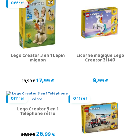
Offre!
Lego Creator 3 en 1 Lapin
Licorne magique Lego
mignon
Creator 31140
17,
9,
99 €
99 €
19,99 €
Offre!
Offre!
Lego Creator 3 en 1
Téléphone rétro
26,
99 €
29,99 €