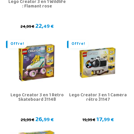
Lego Creator 3 en 1 Wildlife
: Flamant rose
22,
49 €
24,99 €
Offre!
Offre!
Lego Creator 3 en 1 Rétro
Lego Creator 3 en 1 Caméra
Skateboard 31148
rétro 31147
26,
17,
99 €
99 €
29,99 €
19,99 €