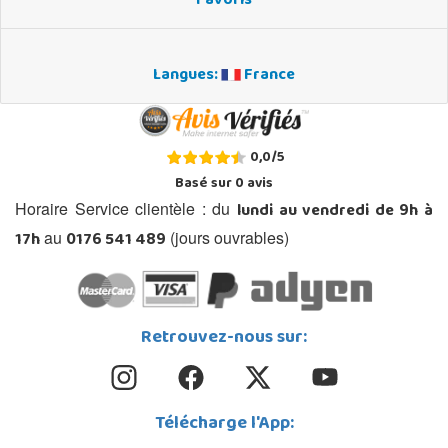
Favoris
Langues:
France
0,0
/
5
Basé sur
0
avis
lundi au vendredi de 9h à
Horaire Service clientèle : du
17h
0176 541 489
au
(jours ouvrables)
Retrouvez-nous sur:
Télécharge l'App: