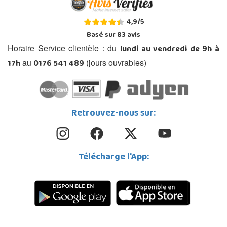
4,9
/
5
Basé sur
83
avis
lundi au vendredi de 9h à
Horaire Service clientèle : du
17h
0176 541 489
au
(jours ouvrables)
Retrouvez-nous sur:
Télécharge l'App: