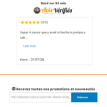
Basé sur
83
avis
5
5
(
/
)
Super A savoir que y avait ni bache ni pompe a
sab ...
Leer más
Kevin
- 31/07/26
Recevez toutes nos promotions et nouveautés