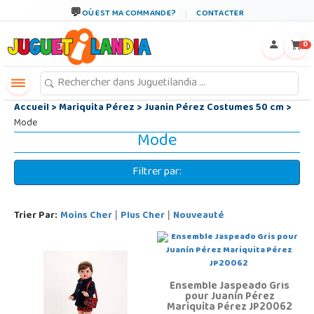
←
×
OÙ EST MA COMMANDE?
CONTACTER
0
Accueil
>
Mariquita Pérez
>
Juanin Pérez Costumes 50 cm
>
Mode
Mode
Filtrer par:
Trier Par:
Moins Cher
Plus Cher
Nouveauté
|
|
Ensemble Jaspeado Gris
pour Juanín Pérez
Mariquita Pérez JP20062