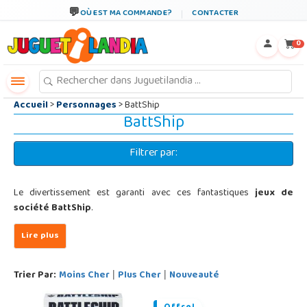
←
×
OÙ EST MA COMMANDE?
CONTACTER
0
Accueil
>
Personnages
> BattShip
BattShip
Filtrer par:
Le divertissement est garanti avec ces fantastiques
jeux de
société BattShip
.
Trier Par:
Moins Cher
Plus Cher
Nouveauté
|
|