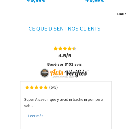
49,
49,
99 €
99 €
Haut
CE QUE DISENT NOS CLIENTS
4.5/5
Basé sur 8102 avis
5
5
(
/
)
Super A savoir que y avait ni bache ni pompe a
sab ...
Leer más