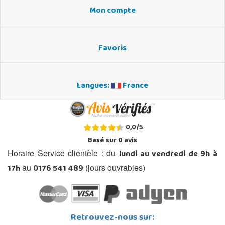
Mon compte
Favoris
Langues:
France
0,0
/
5
Basé sur
0
avis
lundi au vendredi de 9h à
Horaire Service clientèle : du
17h
0176 541 489
au
(jours ouvrables)
Retrouvez-nous sur: