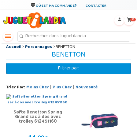
←
×
OÙ EST MA COMMANDE?
CONTACTER
0
Accueil
>
Personnages
> BENETTON
BENETTON
Filtrer par:
Trier Par:
Moins Cher
Plus Cher
Nouveauté
|
|
Safta Benetton Spring
Grand sac à dos avec
trolley 612451160