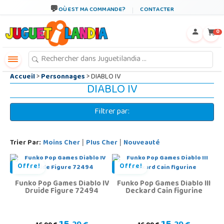
←
×
OÙ EST MA COMMANDE?
CONTACTER
0
Accueil
>
Personnages
> DIABLO IV
DIABLO IV
Filtrer par:
Trier Par:
Moins Cher
Plus Cher
Nouveauté
|
|
Offre!
Offre!
Funko Pop Games Diablo IV
Funko Pop Games Diablo III
Druide Figure 72494
Deckard Cain figurine