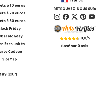
ets à 10 euros
RETROUVEZ-NOUS SUR:
ets à 20 euros
ets à 30 euros
Black Friday
yber Monday
0,0
/
5
rnières unités
Basé sur
0
avis
arte Cadeau
SiteMap
 489
(jours