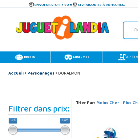
ENVOI GRATUIT > 90 €
LIVRAISON 48 À 96 HEURES.
Jouets
Costumes
Air libr
Accueil
>
Personnages
> DORAEMON
Trier Par:
Moins Cher
Plus Ch
|
Filtrer dans prix:
14€
40€