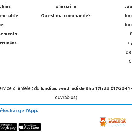
okies
s'inscrire
Jou
entialité
Où est ma commande?
Jou
ue
Jou
sements
ctuelles
C
De
C
lundi au vendredi de 9h à 17h
0176 541
rvice clientèle : du
au
ouvrables)
élécharge l'App: