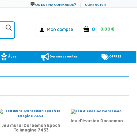
OÙ EST MA COMMANDE?
CONTACTER
0
0,00 €
Mon compte
Âges
Dernières unités
OFFRES
Jeu d'évasion Doraemon
Jeu mural Doraemon Epoch
To Imagine 7453