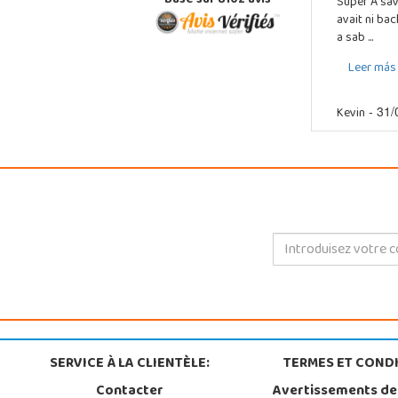
Basé sur 8102 avis
Super A sav
avait ni ba
a sab ...
Leer más
Kevin
- 31/
SERVICE À LA CLIENTÈLE:
TERMES ET CONDI
Contacter
Avertissements de