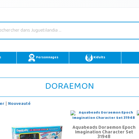
e
Personnages
Kidults
DORAEMON
er
Nouveauté
|
Aquabeads Doraemon Epoch
Imagination Character Set
31948