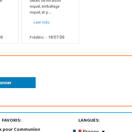
e
delais de livraison
niquel, emballage
niquel, et p ...
Leer más
Frédéric
26
- 18/07/26
FAVORIS:
LANGUES:
x pour Communion
France