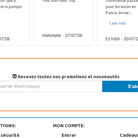
oir que y
Tres bon suivi. Top
commande passe
che ni pompe
pour livraison en
france...livree ...
Leer más
MARIANNE
- 27/07/26
ESTHER
07/26
- 20/07/
Recevez toutes nos promotions et nouveautés
TIONS:
MON COMPTE:
 sécurité
Entrer
Cadeau