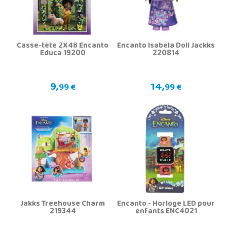
Casse-tête 2X48 Encanto
Encanto Isabela Doll Jackks
Educa 19200
220814
9,
14,
99 €
99 €
Jakks Treehouse Charm
Encanto - Horloge LED pour
219344
enfants ENC4021