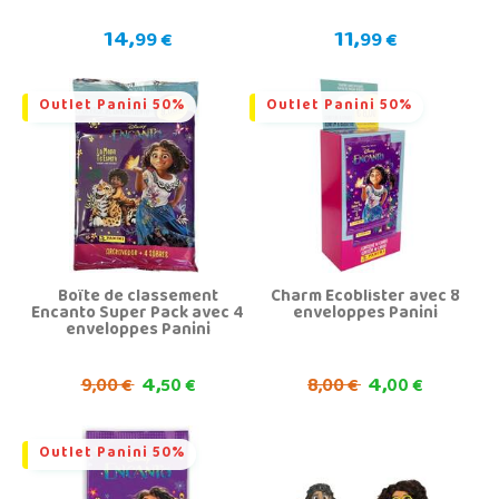
14,
11,
99 €
99 €
Outlet Panini 50%
Outlet Panini 50%
Boîte de classement
Charm Ecoblister avec 8
Encanto Super Pack avec 4
enveloppes Panini
enveloppes Panini
4,
4,
9,
8,
00 €
50 €
00 €
00 €
Outlet Panini 50%