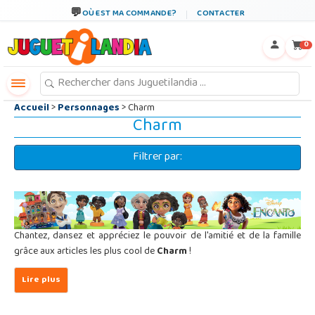
←
×
OÙ EST MA COMMANDE?
CONTACTER
0
Accueil
>
Personnages
> Charm
Charm
Filtrer par:
Chantez, dansez et appréciez le pouvoir de l'amitié et de la famille
grâce aux articles les plus cool de
Charm
!