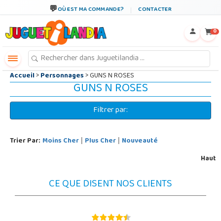
←
×
OÙ EST MA COMMANDE?
CONTACTER
0
Accueil
>
Personnages
> GUNS N ROSES
GUNS N ROSES
Filtrer par:
Trier Par:
Moins Cher
Plus Cher
Nouveauté
|
|
Haut
CE QUE DISENT NOS CLIENTS