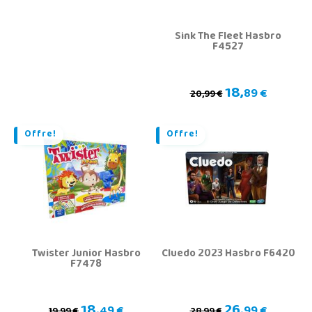
Sink The Fleet Hasbro
F4527
18,
89 €
20,99 €
Offre!
Offre!
Twister Junior Hasbro
Cluedo 2023 Hasbro F6420
F7478
18,
26,