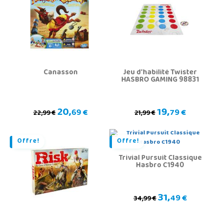
Canasson
Jeu d'habilité Twister
HASBRO GAMING 98831
20,
19,
69 €
79 €
22,99 €
21,99 €
Offre!
Offre!
Trivial Pursuit Classique
Hasbro C1940
31,
49 €
34,99 €