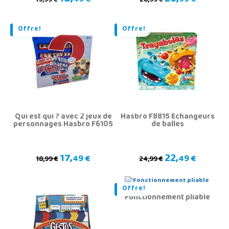
49 €
99 €
19,99 €
28,99 €
Offre!
Offre!
Qui est qui ? avec 2 jeux de
Hasbro F8815 Échangeurs
personnages Hasbro F6105
de balles
17,
22,
49 €
49 €
18,99 €
24,99 €
Offre!
Fonctionnement pliable