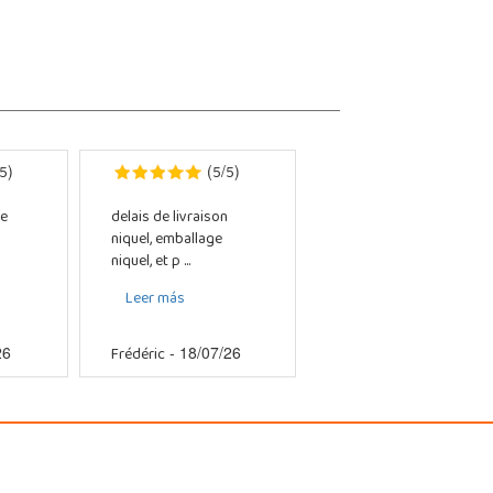
5
5
5
)
(
/
)
e
delais de livraison
niquel, emballage
niquel, et p ...
Leer más
Frédéric
26
- 18/07/26