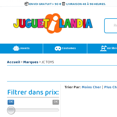
ENVOI GRATUIT > 90 €
LIVRAISON 48 À 96 HEURES.
Jouets
Costumes
Air libr
Accueil
>
Marques
> JC TOYS
Trier Par:
Moins Cher
Plus Ch
|
Filtrer dans prix:
0€
0€