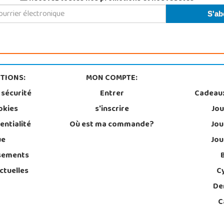
TIONS:
MON COMPTE:
 sécurité
Entrer
Cadeau
okies
s'inscrire
Jou
entialité
Où est ma commande?
Jou
ue
Jou
sements
ctuelles
C
De
C