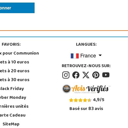
FAVORIS:
LANGUES:
x pour Communion
France
ets à 10 euros
RETROUVEZ-NOUS SUR:
ets à 20 euros
ets à 30 euros
Black Friday
yber Monday
4,9
/
5
rnières unités
Basé sur
83
avis
arte Cadeau
SiteMap