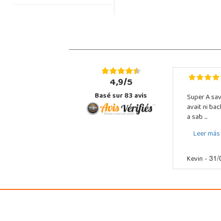
4,9/5
Basé sur
83
avis
Super A sav
avait ni ba
a sab ...
Leer más
Kevin
- 31/