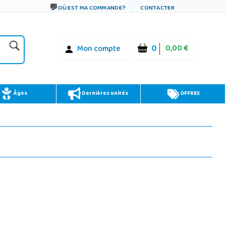
OÙ EST MA COMMANDE?
CONTACTER
0
0,00 €
Mon compte
Âges
Dernières unités
OFFRES