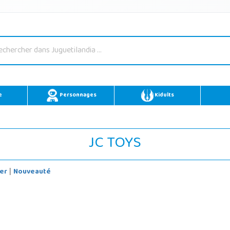
e
Personnages
Kidults
JC TOYS
er
Nouveauté
|