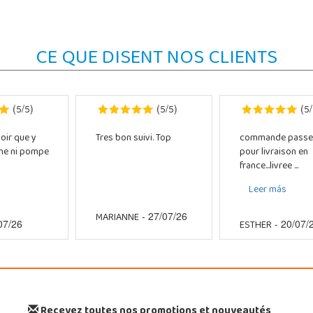
CE QUE DISENT NOS CLIENTS
5
5
5
5
5
(
/
)
(
/
)
(
/
oir que y
Tres bon suivi. Top
commande passe
che ni pompe
pour livraison en
france...livree ...
Leer más
MARIANNE
- 27/07/26
ESTHER
07/26
- 20/07/
Recevez toutes nos promotions et nouveautés