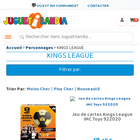
←
×
OÙ EST MA COMMANDE?
CONTACTER
0
Accueil
>
Personnages
> KINGS LEAGUE
KINGS LEAGUE
Filtrer par:
Trier Par:
Moins Cher
Plus Cher
Nouveauté
|
|
Jeu de cartes Kings League
IMC Toys 922020