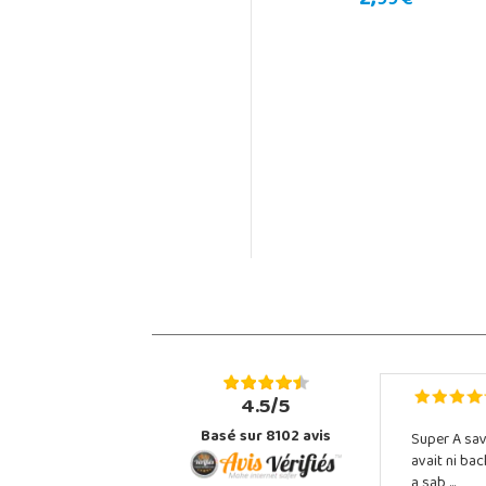
2,
99 €
4.5/5
Basé sur 8102 avis
Super A sav
avait ni ba
a sab ...