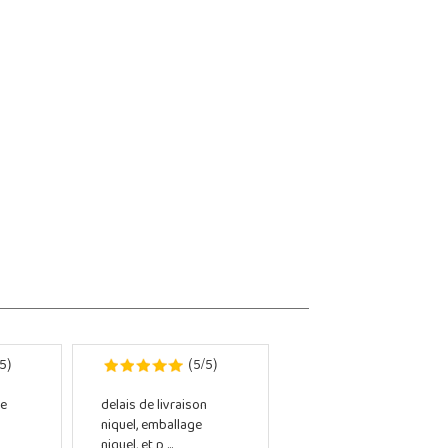
5
5
5
)
(
/
)
e
delais de livraison
niquel, emballage
niquel, et p ...