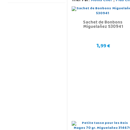
Trier Par:
Moins Cher
Plus Ch
Sachet de Bonbons
Miguelañez 530941
1,
99 €