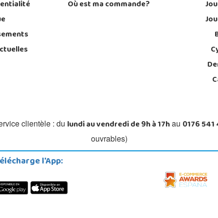
entialité
Où est ma commande?
Jou
ue
Jou
sements
ctuelles
C
De
C
lundi au vendredi de 9h à 17h
0176 541
rvice clientèle : du
au
ouvrables)
élécharge l'App: