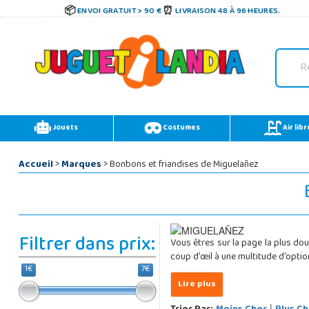
ENVOI GRATUIT > 90 €
LIVRAISON 48 À 96 HEURES.
Jouets
Costumes
Air libr
Accueil
>
Marques
> Bonbons et friandises de Miguelañez
Filtrer dans prix:
Vous êtres sur la page la plus d
coup d'œil à une multitude d'optio
1€
7€
|