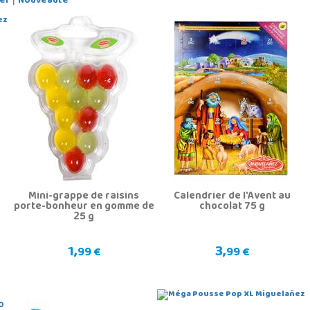
er
Nouveauté
Mini-grappe de raisins
Calendrier de l'Avent au
porte-bonheur en gomme de
chocolat 75 g
25 g
1,
3,
99 €
99 €