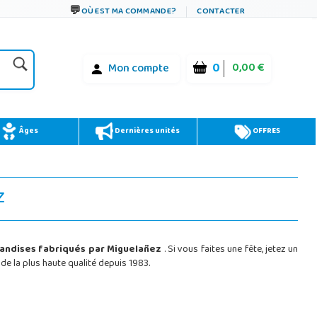
OÙ EST MA COMMANDE?
CONTACTER
0
0,00 €
Mon compte
Âges
Dernières unités
OFFRES
z
iandises fabriqués par Miguelañez
. Si vous faites une fête, jetez un
de la plus haute qualité depuis 1983.