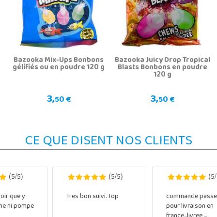
Bazooka Mix-Ups Bonbons
Bazooka Juicy Drop Tropical
gélifiés ou en poudre 120 g
Blasts Bonbons en poudre
120 g
3,
3,
50 €
50 €
CE QUE DISENT NOS CLIENTS
5
5
5
5
5
(
/
)
(
/
)
(
/
oir que y
Tres bon suivi. Top
commande passe
che ni pompe
pour livraison en
france...livree ...