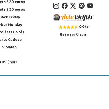
ets à 20 euros
ets à 30 euros
Black Friday
yber Monday
0,0
/
5
rnières unités
Basé sur
0
avis
arte Cadeau
SiteMap
 489
(jours