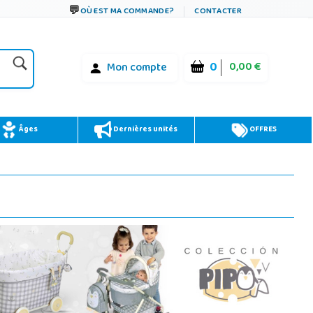
OÙ EST MA COMMANDE?
CONTACTER
0
0,00 €
Mon compte
Âges
Dernières unités
OFFRES