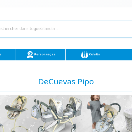
e
Personnages
Kidults
DeCuevas Pipo