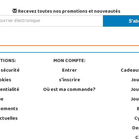
Recevez toutes nos promotions et nouveautés
TIONS:
MON COMPTE:
 sécurité
Entrer
Cadeau
okies
s'inscrire
Jou
entialité
Où est ma commande?
Jou
ue
Jou
sements
ctuelles
C
De
C