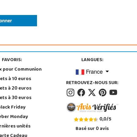
FAVORIS:
LANGUES:
x pour Communion
France
ets à 10 euros
RETROUVEZ-NOUS SUR:
ets à 20 euros
ets à 30 euros
Black Friday
yber Monday
0,0
/
5
rnières unités
Basé sur
0
avis
arte Cadeau