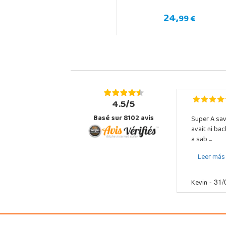
24,
99 €
4.5/5
Basé sur 8102 avis
Super A sav
avait ni ba
a sab ...
Leer más
Kevin
- 31/