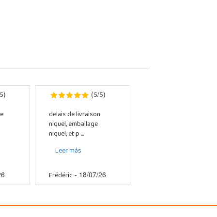
5
5
5
)
(
/
)
e
delais de livraison
niquel, emballage
niquel, et p ...
Leer más
Frédéric
26
- 18/07/26