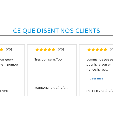
CE QUE DISENT NOS CLIENTS
5
5
5
5
5
(
/
)
(
/
)
(
/
oir que y
Tres bon suivi. Top
commande passe
che ni pompe
pour livraison en
france...livree ...
Leer más
MARIANNE
- 27/07/26
ESTHER
07/26
- 20/07/