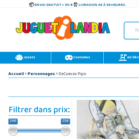
ENVOI GRATUIT > 90 €
LIVRAISON 48 À 96 HEURES.
Jouets
Costumes
Air libr
Accueil
>
Personnages
> DeCuevas Pipo
Filtrer dans prix:
24€
25€