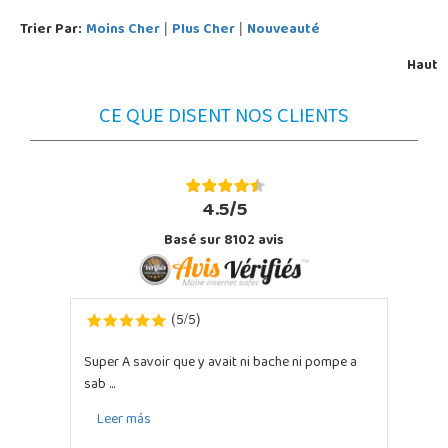
Trier Par:
Moins Cher
Plus Cher
Nouveauté
|
|
Haut
CE QUE DISENT NOS CLIENTS
4.5/5
Basé sur 8102 avis
5
5
(
/
)
Super A savoir que y avait ni bache ni pompe a
sab ...
Leer más