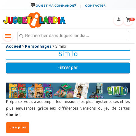
←
×
OÙ EST MA COMMANDE?
CONTACTER
0
Accueil
>
Personnages
> Similo
Similo
Filtrer par:
Préparez-vous à accomplir les missions les plus mystérieuses et les
plus amusantes grâce aux différentes versions du jeu de cartes
Similo
!