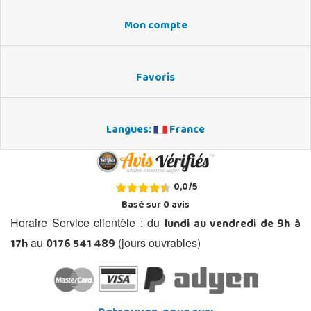
Mon compte
Favoris
Langues:
France
0,0
/
5
Basé sur
0
avis
lundi au vendredi de 9h à
Horaire Service clientèle : du
17h
0176 541 489
au
(jours ouvrables)