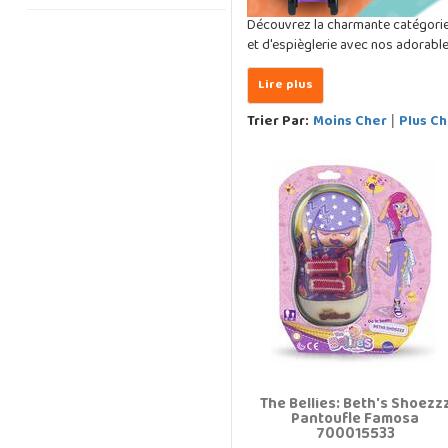
Découvrez la charmante catégori
et d'espièglerie avec nos adorables
Trier Par:
Moins Cher
Plus Ch
|
The Bellies: Beth's Shoezz
Pantoufle Famosa
700015533