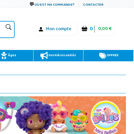
OÙ EST MA COMMANDE?
CONTACTER
0
0,00 €
Mon compte
Âges
Dernières unités
OFFRES