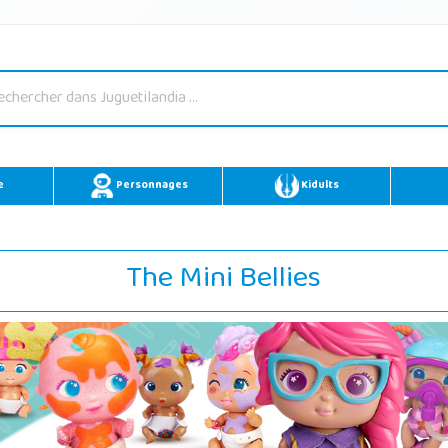
e
Personnages
Kidults
The Mini Bellies