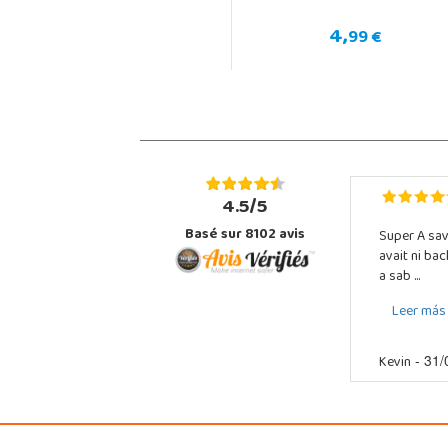
4,
99 €
4.5/5
Basé sur 8102 avis
Super A sav
avait ni ba
a sab ...
Leer más
Kevin
- 31/