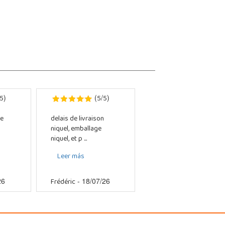
5
5
5
)
(
/
)
e
delais de livraison
niquel, emballage
niquel, et p ...
Leer más
Frédéric
26
- 18/07/26