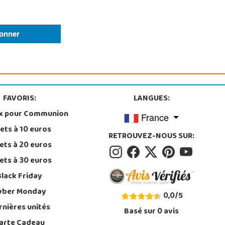
FAVORIS:
LANGUES:
x pour Communion
France
ets à 10 euros
RETROUVEZ-NOUS SUR:
ets à 20 euros
ets à 30 euros
Black Friday
yber Monday
0,0
/
5
rnières unités
Basé sur
0
avis
arte Cadeau