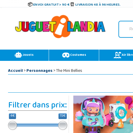
ENVOI GRATUIT > 90 €
LIVRAISON 48 À 96 HEURES.
Jouets
Costumes
Air libr
Accueil
>
Personnages
> The Mini Bellies
Filtrer dans prix:
4€
15€