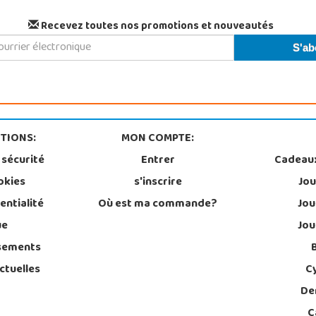
Recevez toutes nos promotions et nouveautés
TIONS:
MON COMPTE:
 sécurité
Entrer
Cadeau
okies
s'inscrire
Jou
entialité
Où est ma commande?
Jou
ue
Jou
sements
ctuelles
C
De
C