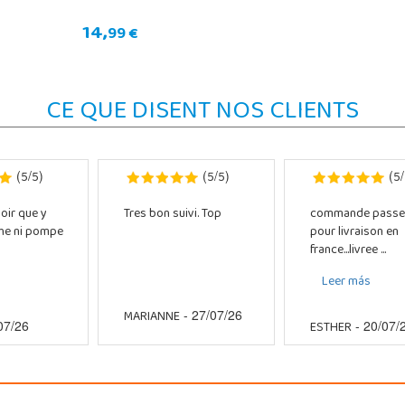
14,
99 €
CE QUE DISENT NOS CLIENTS
5
5
5
5
5
(
/
)
(
/
)
(
/
oir que y
Tres bon suivi. Top
commande passe
che ni pompe
pour livraison en
france...livree ...
Leer más
MARIANNE
- 27/07/26
ESTHER
07/26
- 20/07/