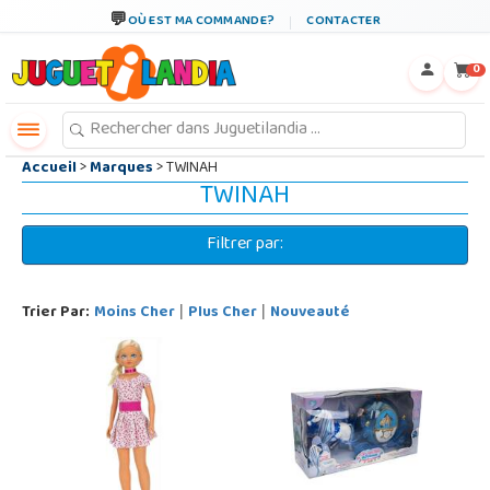
←
×
OÙ EST MA COMMANDE?
CONTACTER
0
Accueil
>
Marques
> TWINAH
TWINAH
Filtrer par:
Trier Par:
Moins Cher
Plus Cher
Nouveauté
|
|