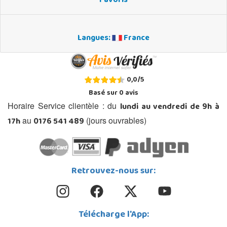
Favoris
Langues:
France
0,0
/
5
Basé sur
0
avis
lundi au vendredi de 9h à
Horaire Service clientèle : du
17h
0176 541 489
au
(jours ouvrables)
Retrouvez-nous sur:
Télécharge l'App: