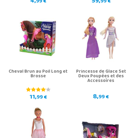
4,
59,
99 €
99 €
Cheval Brun au Poil Long et
Princesse de Glace Set
Brosse
Deux Poupées et des
Accessoires
8,
11,
99 €
99 €