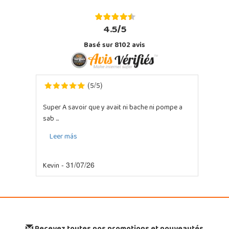
4.5/5
Basé sur 8102 avis
5
5
(
/
)
Super A savoir que y avait ni bache ni pompe a
sab ...
Leer más
Kevin
- 31/07/26