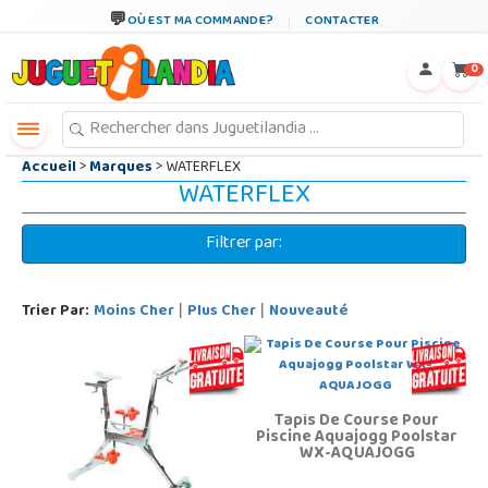
←
×
OÙ EST MA COMMANDE?
CONTACTER
0
Accueil
>
Marques
> WATERFLEX
WATERFLEX
Filtrer par:
Trier Par:
Moins Cher
Plus Cher
Nouveauté
|
|
Tapis De Course Pour
Piscine Aquajogg Poolstar
WX-AQUAJOGG