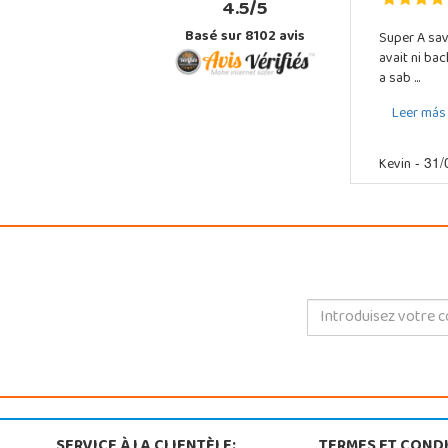
4.5/5
Basé sur 8102 avis
Super A sav
avait ni ba
a sab ...
Leer más
Kevin
- 31/
SERVICE À LA CLIENTÈLE:
TERMES ET CONDI