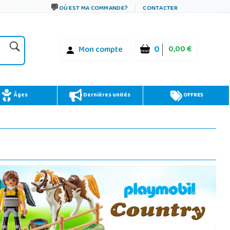
OÙ EST MA COMMANDE?
CONTACTER
0
0,00 €
Mon compte
Âges
Dernières unités
OFFRES