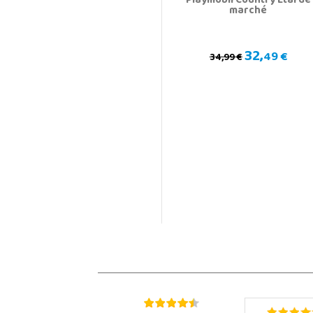
Playmobil Country Étal de
marché
32,
49 €
34,99 €