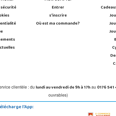
 sécurité
Entrer
Cadeau
okies
s'inscrire
Jou
entialité
Où est ma commande?
Jou
ue
Jou
sements
ctuelles
C
De
C
lundi au vendredi de 9h à 17h
0176 541
rvice clientèle : du
au
ouvrables)
élécharge l'App: