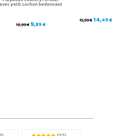
Playmobil Country Fermier
avec petit cochon bedonnant
14,
49 €
15,99 €
9,
89 €
10,99 €
5
5
5
)
(
/
)