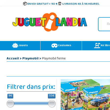
ENVOI GRATUIT > 90 €
LIVRAISON 48 À 96 HEURES.
Jouets
Costumes
Air libr
Accueil
>
Playmobil
>
Playmobil ferme
Filtrer dans prix:
8€
55€