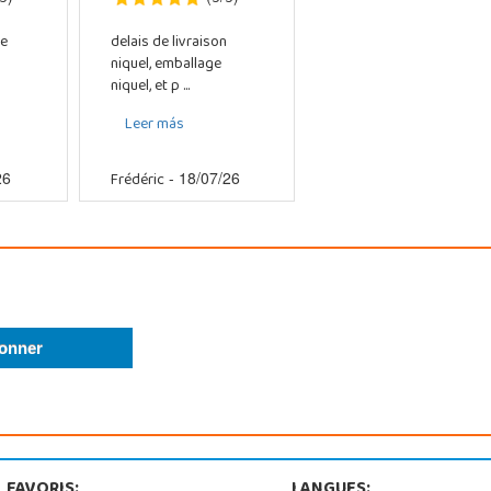
e
delais de livraison
niquel, emballage
niquel, et p ...
Leer más
Frédéric
26
- 18/07/26
FAVORIS:
LANGUES: