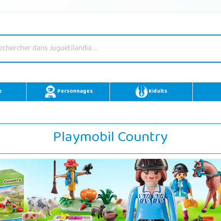
e
Personnages
Kidults
Playmobil Country