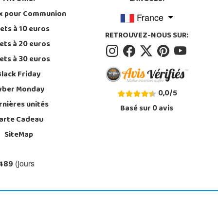
x pour Communion
France
ets à 10 euros
RETROUVEZ-NOUS SUR:
ets à 20 euros
ets à 30 euros
Black Friday
yber Monday
0,0
/
5
rnières unités
Basé sur
0
avis
arte Cadeau
SiteMap
 489
(jours