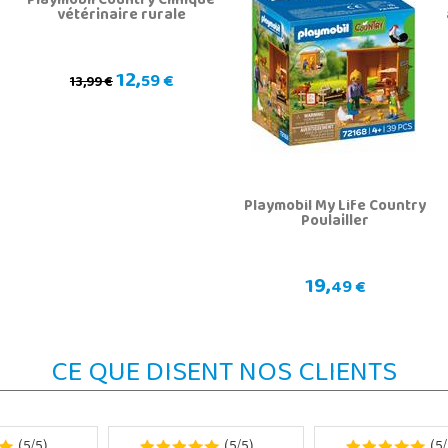
Playmobil Country Clinique
vétérinaire rurale
12,
59 €
13,99 €
Playmobil My Life Country
Poulailler
19,
49 €
CE QUE DISENT NOS CLIENTS
5
5
5
5
5
(
/
)
(
/
)
(
/