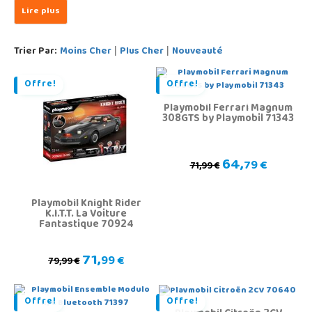
Trier Par:
Moins Cher
Plus Cher
Nouveauté
|
|
Offre!
Offre!
Playmobil Ferrari Magnum
308GTS by Playmobil 71343
64,
79 €
71,99 €
Playmobil Knight Rider
K.I.T.T. La Voiture
Fantastique 70924
71,
99 €
79,99 €
Offre!
Offre!