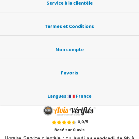
Service à la clientèle
Termes et Conditions
Mon compte
Favoris
Langues:
France
0,0
/
5
Basé sur
0
avis
Horaire Service clientèle : du