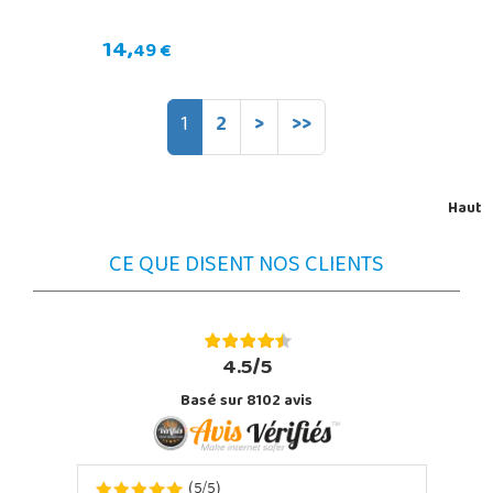
14,
49 €
1
2
>
>>
Haut
CE QUE DISENT NOS CLIENTS
4.5/5
Basé sur 8102 avis
5
5
(
/
)