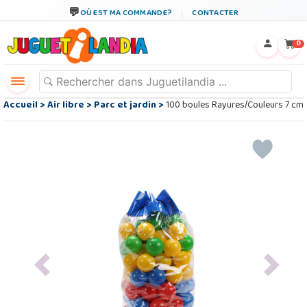
OÙ EST MA COMMANDE?
CONTACTER
←
×
0
Accueil
>
Air libre
>
Parc et jardin
>
100 boules Rayures/Couleurs 7 cm
Previous
Next