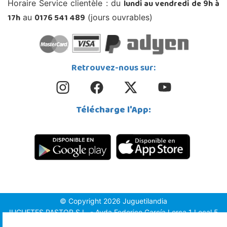
lundi au vendredi de 9h à
Horaire Service clientèle : du
17h
0176 541 489
au
(jours ouvrables)
Retrouvez-nous sur:
Télécharge l'App:
© Copyright 2026 Juguetilandia
JUGUETES PASTOR S.L. - Avda.Federico García Lorca 1 Local 5,
1º, Puerta 6, 03509, Finestrat (Alicante)