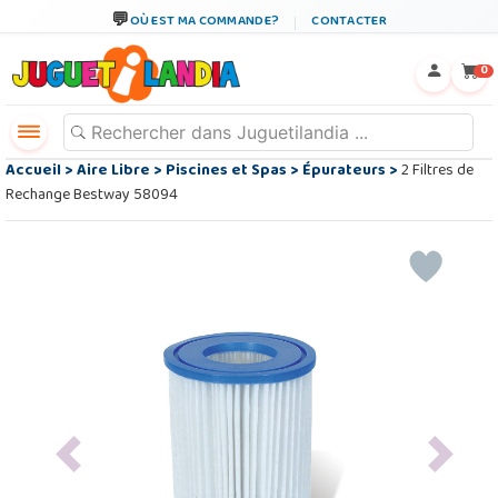
OÙ EST MA COMMANDE?
CONTACTER
←
×
0
Accueil
>
Aire Libre
>
Piscines et Spas
>
Épurateurs
>
2 Filtres de
Rechange Bestway 58094
Previous
Next