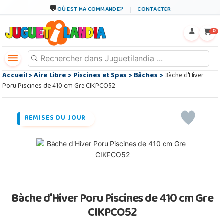
OÙ EST MA COMMANDE?
CONTACTER
←
×
0
Accueil
>
Aire Libre
>
Piscines et Spas
>
Bâches
>
Bàche d'Hiver
Poru Piscines de 410 cm Gre CIKPCO52
REMISES DU JOUR
Bàche d'Hiver Poru Piscines de 410 cm Gre
CIKPCO52