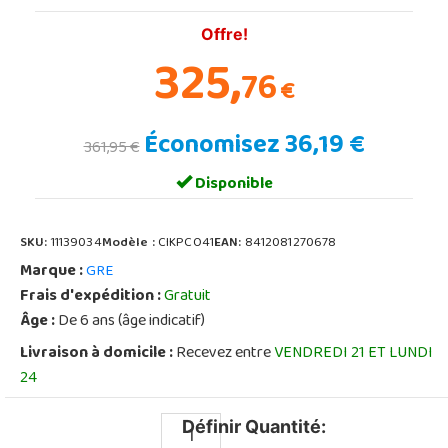
Offre!
325,
76
€
Économisez 36,19 €
361,95 €
Disponible
SKU:
11139034
Modèle :
CIKPCO41
EAN:
8412081270678
Marque :
GRE
Frais d'expédition :
Gratuit
Âge :
De 6 ans (âge indicatif)
Livraison à domicile :
Recevez entre
VENDREDI 21 ET LUNDI
24
Définir Quantité: