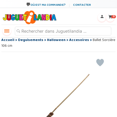
OÙ EST MA COMMANDE?
CONTACTER
←
×
0
Accueil
>
Deguisements
>
Halloween
>
Accesoires
>
Ballet Sorcière
106 cm