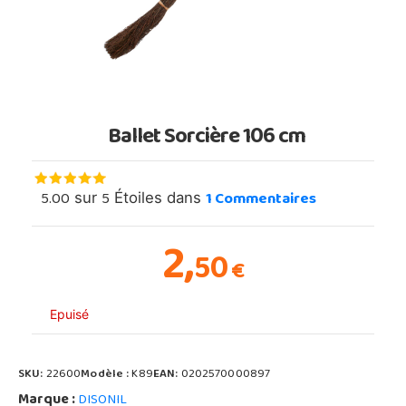
Ballet Sorcière 106 cm
5.00
5
1
Commentaires
sur
Étoiles dans
2,
50
€
Epuisé
SKU:
22600
Modèle :
K89
EAN:
0202570000897
Marque :
DISONIL