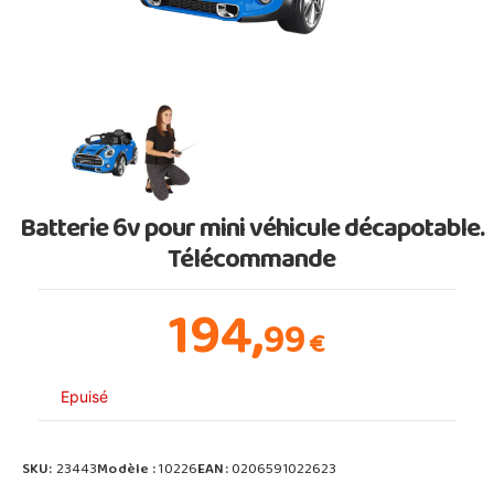
Batterie 6v pour mini véhicule décapotable.
Télécommande
194,
99
€
Epuisé
SKU:
23443
Modèle :
10226
EAN:
0206591022623