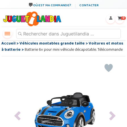
OÙ EST MA COMMANDE?
CONTACTER
←
×
0
Accueil
>
Véhicules montables grande taille
>
Voitures et motos
à batterie
>
Batterie 6v pour mini véhicule décapotable. Télécommande
Previous
Next