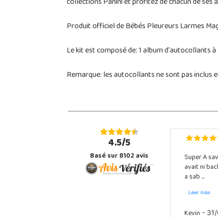
collections Panini et profitez de chacun de ses 
Produit officiel de Bébés Pleureurs Larmes Mag
Le kit est composé de: 1 album d'autocollants à
Remarque: les autocollants ne sont pas inclus 
4.5/5
Basé sur 8102 avis
Super A sav
avait ni ba
a sab ...
Leer más
Kevin
- 31/