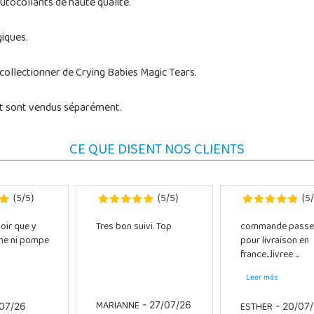
autocollants de haute qualité.
iques.
 collectionner de Crying Babies Magic Tears.
et sont vendus séparément.
CE QUE DISENT NOS CLIENTS
5
5
5
5
5
(
/
)
(
/
)
(
/
oir que y
Tres bon suivi. Top
commande passe
che ni pompe
pour livraison en
france...livree ...
Leer más
MARIANNE
ESTHER
- 27/07/26
07/26
- 20/07