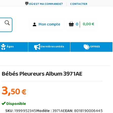
OÙ EST MA COMMANDE?
CONTACTER
0
0,00 €
Mon compte
Âges
Dernières unités
OFFRES
Bébés Pleureurs Album 3971AE
3,
50
€
Disponible
SKU:
1999952345
Modèle :
3971AE
EAN:
8018190006445