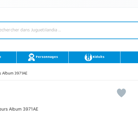
e
Personnages
Kidults
s Album 3971AE