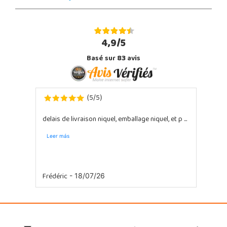
4,9/5
Basé sur
83
avis
5
5
(
/
)
delais de livraison niquel, emballage niquel, et p ...
Leer más
Frédéric
- 18/07/26