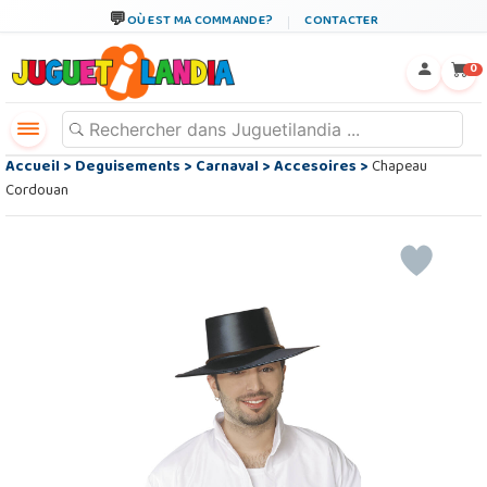
OÙ EST MA COMMANDE?
CONTACTER
←
×
0
Accueil
>
Deguisements
>
Carnaval
>
Accesoires
>
Chapeau
Cordouan