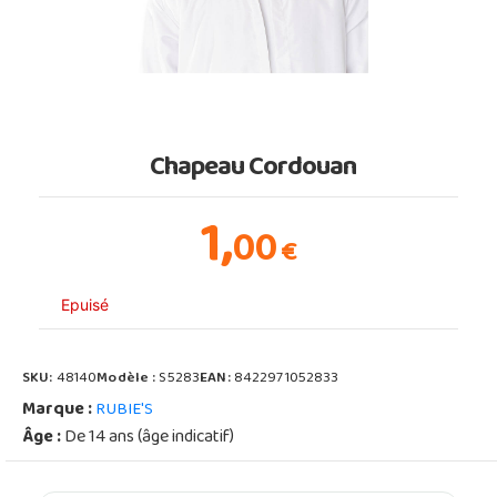
Chapeau Cordouan
1,
00
€
Epuisé
SKU:
48140
Modèle :
S5283
EAN:
8422971052833
Marque :
RUBIE'S
Âge :
De 14 ans (âge indicatif)