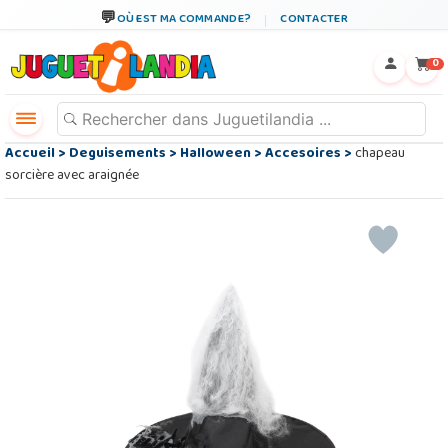
OÙ EST MA COMMANDE?
CONTACTER
←
×
0
Accueil
>
Deguisements
>
Halloween
>
Accesoires
>
chapeau
sorcière avec araignée