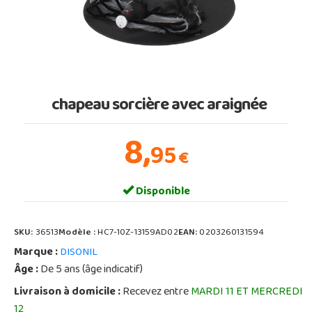
chapeau sorcière avec araignée
8,
95
€
Disponible
SKU:
36513
Modèle :
HC7-10Z-13159AD02
EAN:
0203260131594
Marque :
DISONIL
Âge :
De 5 ans (âge indicatif)
Livraison à domicile :
Recevez entre
MARDI 11 ET MERCREDI
12