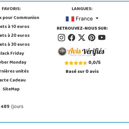
FAVORIS:
LANGUES:
x pour Communion
France
ets à 10 euros
RETROUVEZ-NOUS SUR:
ets à 20 euros
ets à 30 euros
Black Friday
yber Monday
0,0
/
5
rnières unités
Basé sur
0
avis
arte Cadeau
SiteMap
 489
(jours