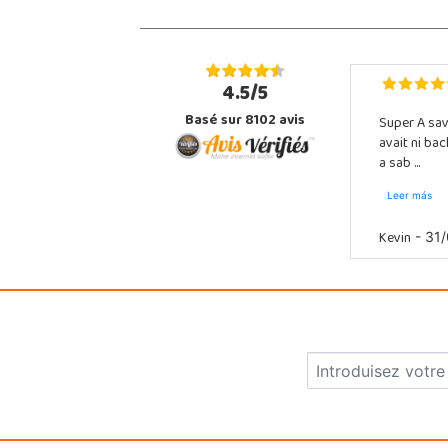
4.5/5
Basé sur 8102 avis
Super A sav
avait ni ba
a sab ...
Leer más
Kevin
- 31/