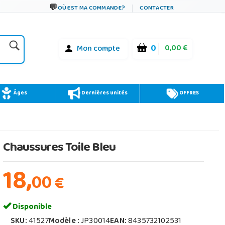
OÙ EST MA COMMANDE?
CONTACTER
0
0,00 €
Mon compte
Âges
Dernières unités
OFFRES
Chaussures Toile Bleu
18,
00
€
Disponible
SKU:
41527
Modèle :
JP30014
EAN:
8435732102531