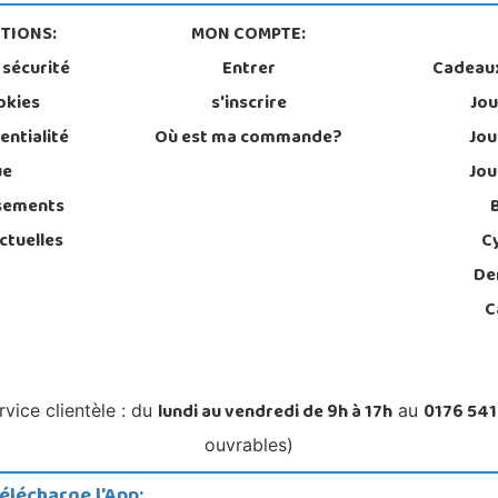
TIONS:
MON COMPTE:
 sécurité
Entrer
Cadeau
okies
s'inscrire
Jou
entialité
Où est ma commande?
Jou
ue
Jou
sements
ctuelles
C
De
C
lundi au vendredi de 9h à 17h
0176 541
rvice clientèle : du
au
ouvrables)
élécharge l'App: