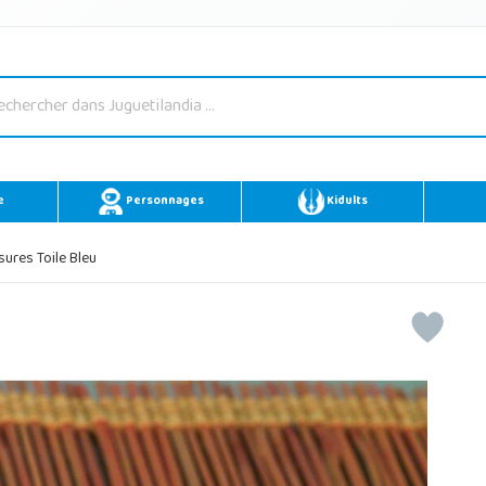
e
Personnages
Kidults
ures Toile Bleu