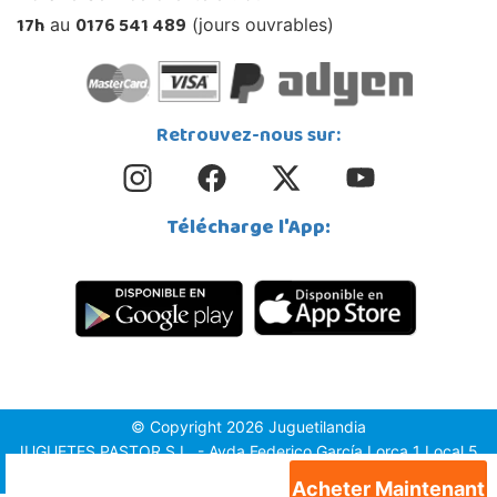
17h
0176 541 489
au
(jours ouvrables)
Retrouvez-nous sur:
Télécharge l'App:
© Copyright 2026 Juguetilandia
JUGUETES PASTOR S.L. - Avda.Federico García Lorca 1 Local 5,
1º, Puerta 6, 03509, Finestrat (Alicante)
Acheter Maintenant