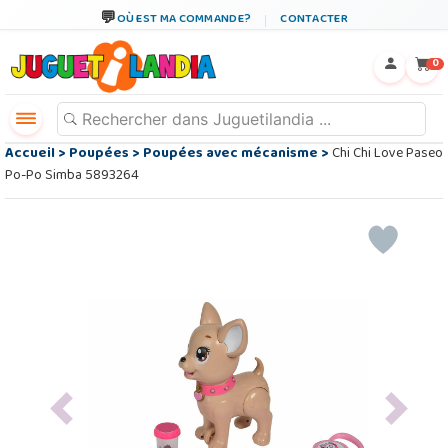
OÙ EST MA COMMANDE?
CONTACTER
←
×
0
Accueil
>
Poupées
>
Poupées avec mécanisme
>
Chi Chi Love Paseo
Po-Po Simba 5893264
Previous
Next