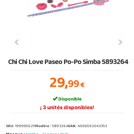
Previous
Next
Chi Chi Love Paseo Po-Po Simba 5893264
29,
99
€
Disponible
¡ 3 unités disponibles!
SKU:
1999950211
Modèle :
5893264
EAN:
4006592043353