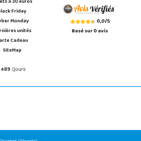
ets à 30 euros
Black Friday
yber Monday
0,0
/
5
rnières unités
Basé sur
0
avis
arte Cadeau
SiteMap
 489
(jours
nestrat (Alicante)