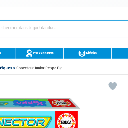
e
Personnages
Kidults
ifiques
>
Conecteur Junior Peppa Pig