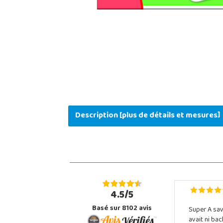
Description [plus de détails et mesures]
4.5/5
Basé sur 8102 avis
Super A sav
avait ni ba