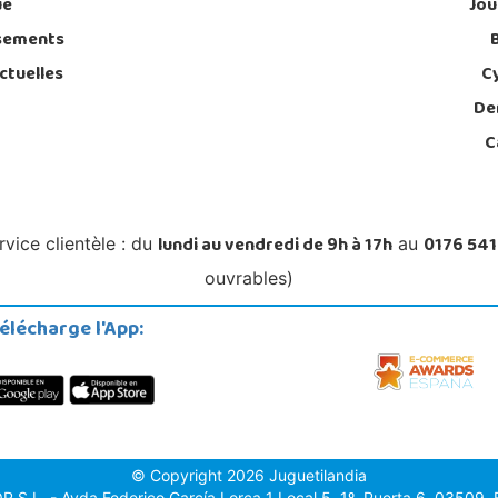
ue
Jou
sements
ctuelles
C
De
C
lundi au vendredi de 9h à 17h
0176 541
rvice clientèle : du
au
ouvrables)
élécharge l'App:
© Copyright 2026 Juguetilandia
.L. - Avda.Federico García Lorca 1 Local 5, 1º, Puerta 6, 03509, Fi