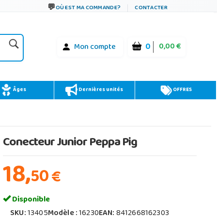
OÙ EST MA COMMANDE?
CONTACTER
0
0,00 €
Mon compte
Âges
Dernières unités
OFFRES
Conecteur Junior Peppa Pig
18,
50
€
Disponible
SKU:
13405
Modèle :
16230
EAN:
8412668162303