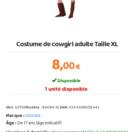
Costume de cowgirl adulte Taille XL
8,
00
€
Disponible
1 unité disponible
SKU:
63750
Modèle :
86084-XL
EAN:
0204308608443
Marque :
DISONIL
Âge :
De 17 ans (âge indicatif)