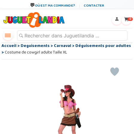
OÙ EST MA COMMANDE?
CONTACTER
←
×
0
Accueil
>
Deguisements
>
Carnaval
>
Déguisements pour adultes
>
Costume de cowgirl adulte Taille XL