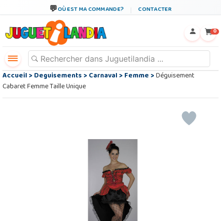
OÙ EST MA COMMANDE?
CONTACTER
←
×
0
Accueil
>
Deguisements
>
Carnaval
>
Femme
>
Déguisement
Cabaret Femme Taille Unique