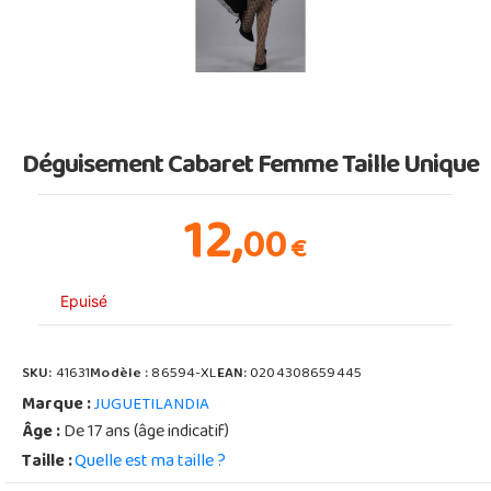
Déguisement Cabaret Femme Taille Unique
12,
00
€
Epuisé
SKU:
41631
Modèle :
86594-XL
EAN:
0204308659445
Marque :
JUGUETILANDIA
Âge :
De 17 ans (âge indicatif)
Taille :
Quelle est ma taille ?