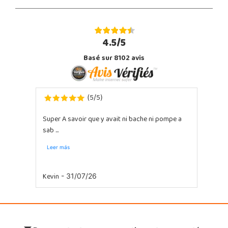
4.5/5
Basé sur 8102 avis
5
5
(
/
)
Super A savoir que y avait ni bache ni pompe a
sab ...
Leer más
Kevin
- 31/07/26