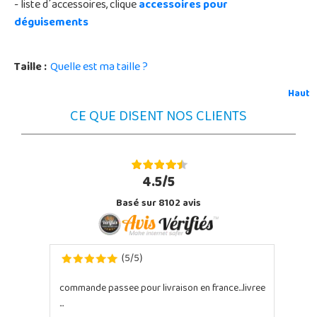
- liste d´accessoires, clique
accessoires pour
déguisements
Taille :
Quelle est ma taille ?
Haut
CE QUE DISENT NOS CLIENTS
4.5/5
Basé sur 8102 avis
5
5
(
/
)
commande passee pour livraison en france...livree
...