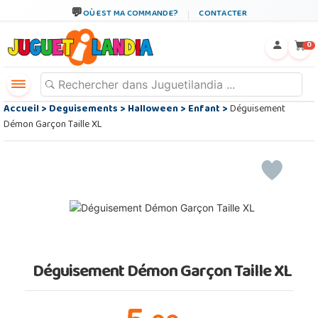
OÙ EST MA COMMANDE?
CONTACTER
←
×
0
Accueil
>
Deguisements
>
Halloween
>
Enfant
>
Déguisement
Démon Garçon Taille XL
Déguisement Démon Garçon Taille XL