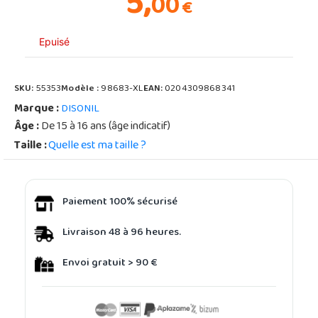
5,
00
€
Epuisé
SKU:
55353
Modèle :
98683-XL
EAN:
0204309868341
Marque :
DISONIL
Âge :
De 15 à 16 ans (âge indicatif)
Taille :
Quelle est ma taille ?
Paiement 100% sécurisé
Livraison 48 à 96 heures.
Envoi gratuit > 90 €