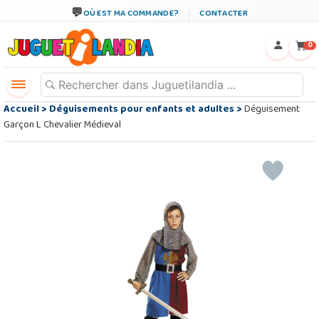
OÙ EST MA COMMANDE?
CONTACTER
←
×
0
Accueil
>
Déguisements pour enfants et adultes
>
Déguisement
Garçon L Chevalier Médieval