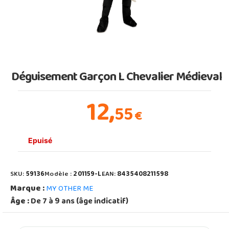
Déguisement Garçon L Chevalier Médieval
12,
55
€
Epuisé
SKU:
59136
Modèle :
201159-L
EAN:
8435408211598
Marque :
MY OTHER ME
Âge :
De 7 à 9 ans (âge indicatif)