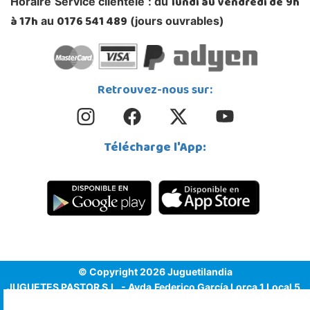
lundi au vendredi de 9h
Horaire Service clientèle : du
à 17h
0176 541 489
au
(jours ouvrables)
Retrouvez-nous sur:
Télécharge l'App:
© Copyright 2026 Juguetilandia
JUGUETES PASTOR S.L. - Avda.Federico García Lorca 1 Local 5,
1º, Puerta 6, 03509, Finestrat (Alicante)