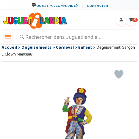
OÙ EST MA COMMANDE?
CONTACTER
←
×
0
Accueil
>
Deguisements
>
Carnaval
>
Enfant
>
Déguisement Garçon
L Clown Manteau