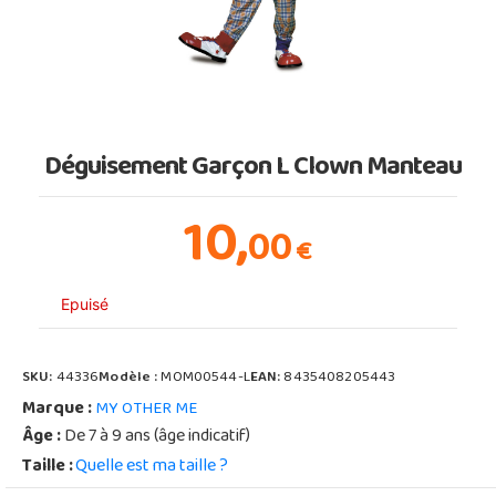
Déguisement Garçon L Clown Manteau
10,
00
€
Epuisé
SKU:
44336
Modèle :
MOM00544-L
EAN:
8435408205443
Marque :
MY OTHER ME
Âge :
De 7 à 9 ans (âge indicatif)
Taille :
Quelle est ma taille ?