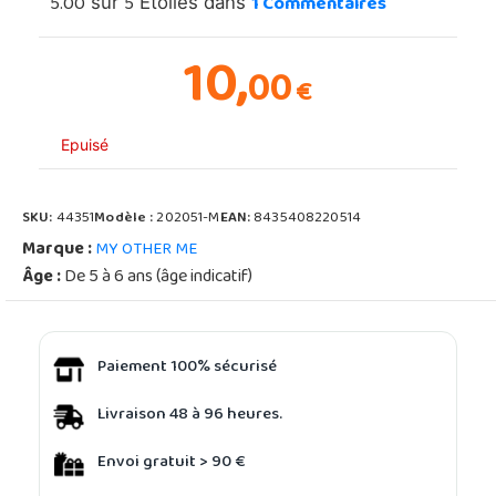
5.00
5
1
Commentaires
sur
Étoiles dans
10,
00
€
Epuisé
SKU:
44351
Modèle :
202051-M
EAN:
8435408220514
Marque :
MY OTHER ME
Âge :
De 5 à 6 ans (âge indicatif)
Paiement 100% sécurisé
Livraison 48 à 96 heures.
Envoi gratuit > 90 €