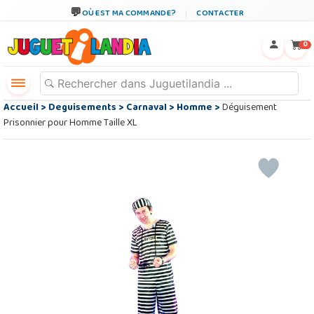
OÙ EST MA COMMANDE?
CONTACTER
←
×
0
Accueil
>
Deguisements
>
Carnaval
>
Homme
>
Déguisement
Prisonnier pour Homme Taille XL