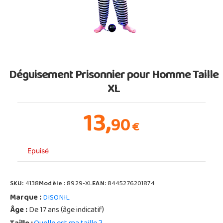
Déguisement Prisonnier pour Homme Taille
XL
13,
90
€
Epuisé
SKU:
4138
Modèle :
8929-XL
EAN:
8445276201874
Marque :
DISONIL
Âge :
De 17 ans (âge indicatif)