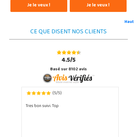
Je le veux !
Je le veux !
Haut
CE QUE DISENT NOS CLIENTS
4.5/5
Basé sur 8102 avis
5
5
(
/
)
Tres bon suivi. Top