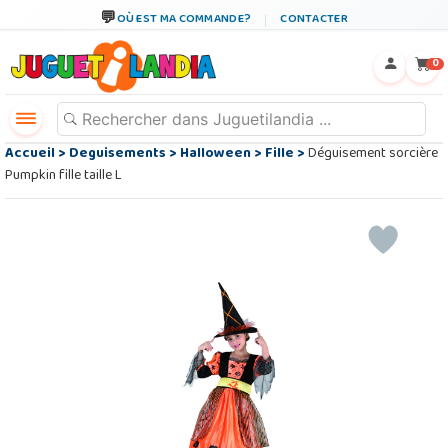
OÙ EST MA COMMANDE?
CONTACTER
←
×
0
Accueil
>
Deguisements
>
Halloween
>
Fille
>
Déguisement sorcière
Pumpkin fille taille L