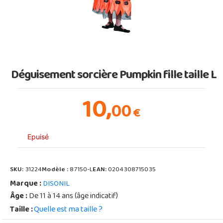
Déguisement sorcière Pumpkin fille taille L
10,
00
€
Epuisé
SKU:
31224
Modèle :
87150-L
EAN:
0204308715035
Marque :
DISONIL
Âge :
De 11 à 14 ans (âge indicatif)
Taille :
Quelle est ma taille ?