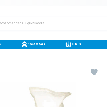
e
Personnages
Kidults