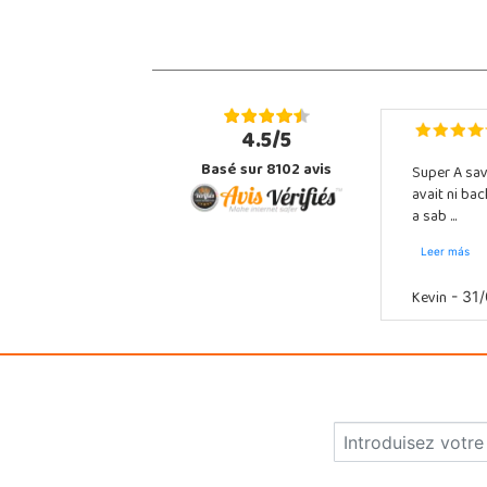
4.5/5
Basé sur 8102 avis
Super A sav
avait ni ba
a sab ...
Leer más
Kevin
- 31/