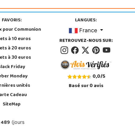
FAVORIS:
LANGUES:
x pour Communion
France
ets à 10 euros
RETROUVEZ-NOUS SUR:
ets à 20 euros
ets à 30 euros
Black Friday
yber Monday
0,0
/
5
rnières unités
Basé sur
0
avis
arte Cadeau
SiteMap
 489
(jours