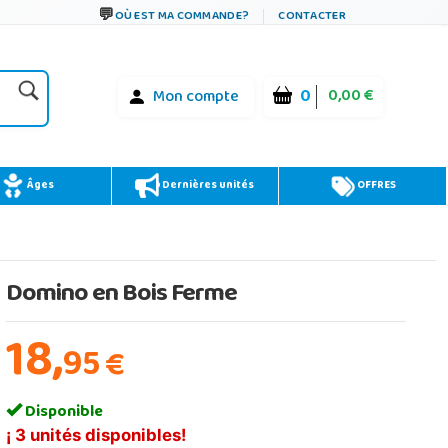
OÙ EST MA COMMANDE?
CONTACTER
0
0,00 €
Mon compte
Âges
Dernières unités
OFFRES
Domino en Bois Ferme
18,
95
€
Disponible
¡ 3 unités disponibles!