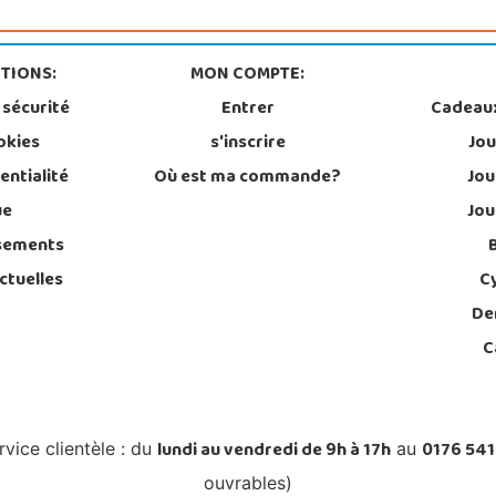
TIONS:
MON COMPTE:
 sécurité
Entrer
Cadeau
okies
s'inscrire
Jou
entialité
Où est ma commande?
Jou
ue
Jou
sements
ctuelles
C
De
C
lundi au vendredi de 9h à 17h
0176 541
rvice clientèle : du
au
ouvrables)