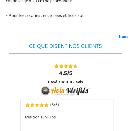
cm de large x 20 cm de profondeur.
- Pour les piscines : enterrées et hors sol.
Haut
CE QUE DISENT NOS CLIENTS
4.5/5
Basé sur 8102 avis
5
5
(
/
)
Tres bon suivi. Top