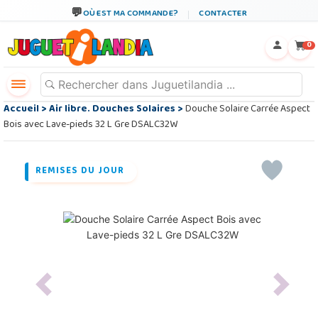
OÙ EST MA COMMANDE?
CONTACTER
←
×
0
Accueil
>
Air libre. Douches Solaires
>
Douche Solaire Carrée Aspect
Bois avec Lave-pieds 32 L Gre DSALC32W
REMISES DU JOUR
Previous
Next